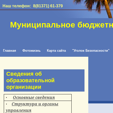
Наш телефон: 8(81371) 61-379
Муниципальное бюджетн
Главная
Фотожизнь
Карта сайта
"Уголок Безопасности"
Сведения об
образовательной
организации
Основные сведения
·
Структура и органы
·
управления