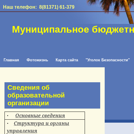
Наш телефон: 8(81371) 61-379
Муниципальное бюджетн
Главная
Фотожизнь
Карта сайта
"Уголок Безопасности"
Сведения об
образовательной
организации
Основные сведения
·
Структура и органы
·
управления