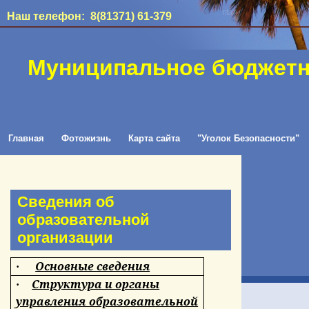
Наш телефон: 8(81371) 61-379
Муниципальное бюджетн
Главная
Фотожизнь
Карта сайта
"Уголок Безопасности"
Сведения об
образовательной
организации
Основные сведения
·
Структура и органы
·
управления образовательной