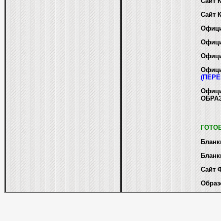
Cайт 
Сайт 
Офици
Офиц
Офиц
Офици
(ПЕРЕ
Офици
ОБРА
ГОТОВ
Бланк
Бланк
Cайт 
Образ