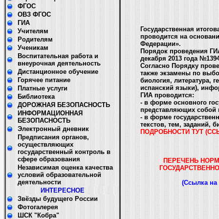
ФГОС
ОВЗ ФГОС
ГИА
Государственная итогов
Учителям
проводится на основани
Родителям
Федерации».
Ученикам
Порядок проведения ГИА
Воспитательная работа и
декабря 2013 года №1394
внеурочная деятельность
Согласно Порядку прове
Дистанционное обучение
также экзамены по выбо
Горячее питание
биология, литература, 
испанский языки), инф
Платные услуги
ГИА проводится:
Библиотека
- в форме основного го
ДОРОЖНАЯ БЕЗОПАСНОСТЬ
представляющих собой 
ИНФОРМАЦИОННАЯ
- в форме государствен
БЕЗОПАСНОСТЬ
текстов, тем, заданий, б
Электронный дневник
ПОДРОБНОСТИ ТУТ (СС
Предписания органов,
осуществляющих
государственный контроль в
сфере образования
ПЕРЕЧЕНЬ НОРМ
Независимая оценка качества
ГОСУДАРСТВЕННО
условий образовательной
деятельности
(Ссылка на
ИНТЕРЕСНОЕ
Звёзды будущего России
Фотогалерея
ШСК "Кобра"