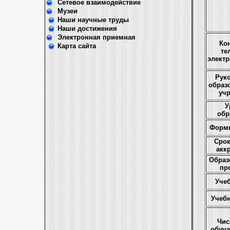
Сетевое взаимодействие
Музеи
Наши научные труды
Наши достижения
Электронная приемная
Ко
Карта сайта
те
электр
Рук
образ
уч
У
обр
Форм
Срок
акк
Образ
пр
Уче
Учеб
Чис
обуч