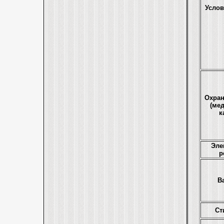
Услов
Охран
(ме
к
Эле
р
В
Ст