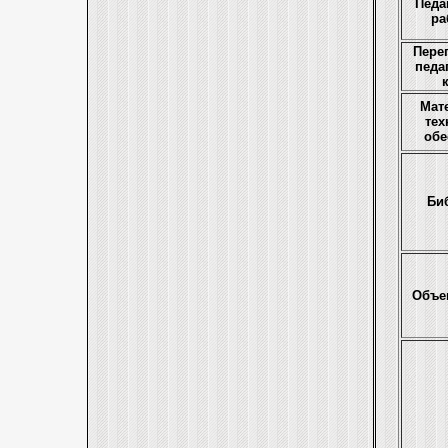
Педа
ра
Пере
педа
Мат
тех
обе
Би
Объе