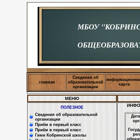
МБОУ "КОБРИН
ОБЩЕОБРАЗОВА
Сведения об
информационна
главная
образовательной
карта
организации
МЕНЮ
ИНФО
ПОЛЕЗНОЕ
Сведения об образовательной
Дата
организации
орг
Приём в первый класс
Госуд
Приём в первый класс
рег
Гимн Кобринской школы
образ