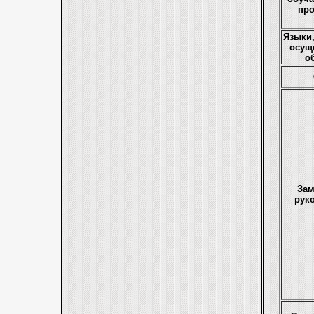
пр
Языки,
осущ
о
Зам
рук