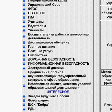
Информационная карта
уч
Управляющий Совет
ФГОС
Ст
образ
ОВЗ ФГОС
уч
ГИА
Учителям
Родителям
Ученикам
Воспитательная работа и внеурочная
деятельность
Дистанционное обучение
Уч
Горячее питание
Платные услуги
Библиотека
ДОРОЖНАЯ БЕЗОПАСНОСТЬ
ИНФОРМАЦИОННАЯ БЕЗОПАСНОСТЬ
Электронный дневник
Место
Предписания органов,
образ
осуществляющих государственный
орг
контроль в сфере образования
(фил
Независимая оценка качества условий
образовательной деятельности
ИНТЕРЕСНОЕ
Звёзды будущего России
Фотогалерея
ШСК "Кобра"
Режи
РДШ