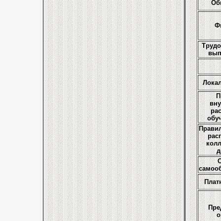
Об
Ф
Трудо
вып
Лока
П
вну
ра
обу
Правил
рас
кол
д
О
самоо
Плат
Пре
о