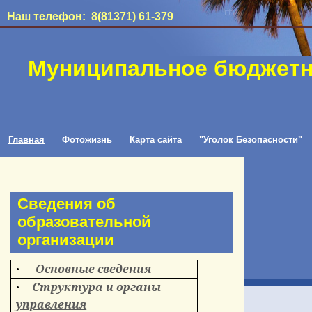
Наш телефон: 8(81371) 61-379
Муниципальное бюджетн
Главная
Фотожизнь
Карта сайта
"Уголок Безопасности"
Сведения об
образовательной
организации
Основные сведения
·
Структура и органы
·
управления