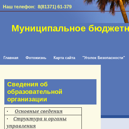
Наш телефон: 8(81371) 61-379
Муниципальное бюджетн
Главная
Фотожизнь
Карта сайта
"Уголок Безопасности"
Сведения об
образовательной
организации
Основные сведения
·
Структура и органы
·
управления