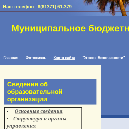
Наш телефон: 8(81371) 61-379
Муниципальное бюджетн
Главная
Фотожизнь
Карта сайта
"Уголок Безопасности"
Сведения об
образовательной
организации
Основные сведения
·
Структура и органы
·
управления