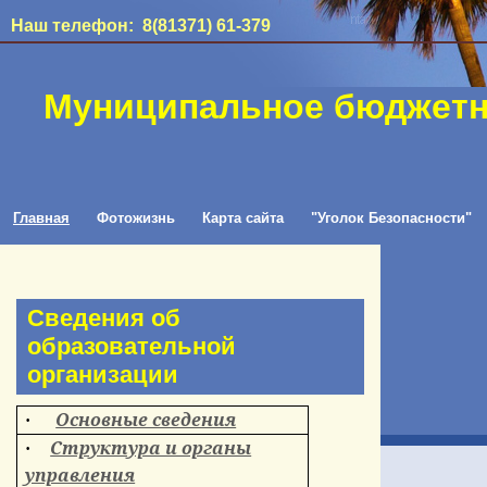
Наш телефон: 8(81371) 61-379
Муниципальное бюджетн
Главная
Фотожизнь
Карта сайта
"Уголок Безопасности"
Сведения об
образовательной
организации
Основные сведения
·
Структура и органы
·
управления