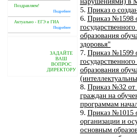
нарушениями) в
Поздравляем!
5.
Приказ о созд
Подробнее
6.
Приказ №1598 о
Актуально - ЕГЭ и ГИА
государственного
Подробнее
образования обу
здоровья"
7.
Приказ №1599 о
ЗАДАЙТЕ
ВАШ
государственного
ВОПРОС
образования обуч
ДИРЕКТОРУ
(интеллектуальн
8.
Приказ №32 от 
граждан на обуче
программам начал
9.
Приказ №1015 о
организации и ос
основным образов