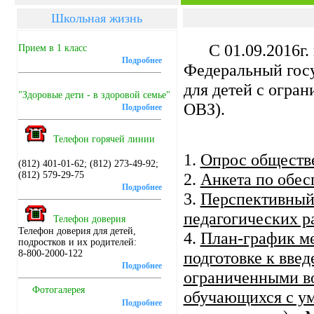
Школьная жизнь
С 01.09.2016г.
Прием в 1 класс
Подробнее
Федеральный гос
для детей с огр
"Здоровые дети - в здоровой семье"
ОВЗ).
Подробнее
Телефон горячей линии
1.
Опрос обществ
(812) 401-01-62; (812) 273-49-92;
(812) 579-29-75
2.
Анкета по обе
Подробнее
3.
Перспективный
педагогических 
Телефон доверия
Телефон доверия для детей,
4.
План-график ме
подростков и их родителей:
8-800-2000-122
подготовке к вв
Подробнее
ограниченными в
Фотогалерея
обучающихся с у
Подробнее