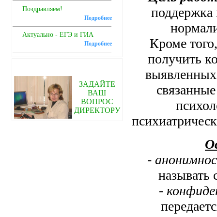
поддержка 
Поздравляем!
Подробнее
нормали
Актуально - ЕГЭ и ГИА
Кроме того
Подробнее
получить к
выявленных 
ЗАДАЙТЕ
связанные
ВАШ
ВОПРОС
психол
ДИРЕКТОРУ
психиатрическ
О
-
анонимно
называть 
-
конфиде
передаетс