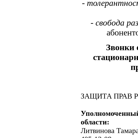
-
толерантнос
-
свобода ра
абонент
Звонки 
стационарн
п
ЗАЩИТА ПРАВ 
Уполномоченный
области:
Литвинова Тамара