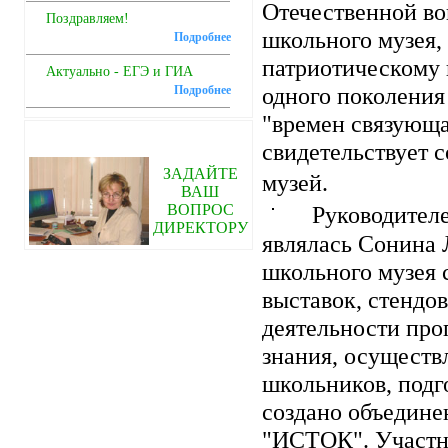
Отечественной во
Поздравляем!
школьного музея, 
Подробнее
патриотическому 
Актуально - ЕГЭ и ГИА
одного поколения
Подробнее
"времен связующа
свидетельствует 
ЗАДАЙТЕ
музей.
ВАШ
ВОПРОС
Руководител
ДИРЕКТОРУ
являлась Сонина 
школьного музея с
выставок, стендов
деятельности про
знания, осуществ
школьников, подг
создано объедине
"ИСТОК". Участни