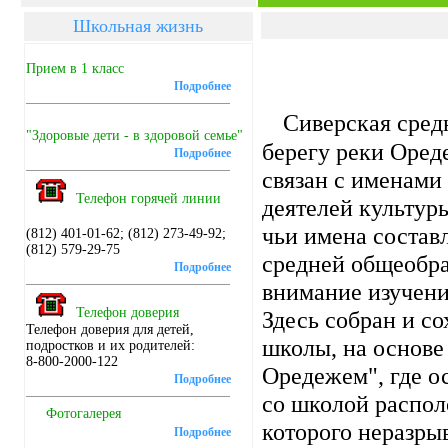
Школьная жизнь
Прием в 1 класс
Подробнее
Сиверская сред
"Здоровые дети - в здоровой семье"
берегу реки Оред
Подробнее
связан с именами
Телефон горячей линии
деятелей культуры
чьи имена состав
(812) 401-01-62; (812) 273-49-92;
(812) 579-29-75
средней общеобра
Подробнее
внимание изучени
Телефон доверия
Здесь собран и с
Телефон доверия для детей,
школы, на основе
подростков и их родителей:
8-800-2000-122
Оредежем", где о
Подробнее
со школой распол
Фотогалерея
которого неразры
Подробнее