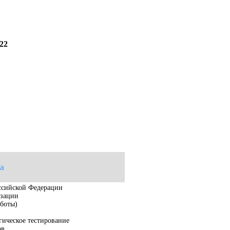
22
а
ссийской Федерации
изации
боты)
ическое тестирование
ов