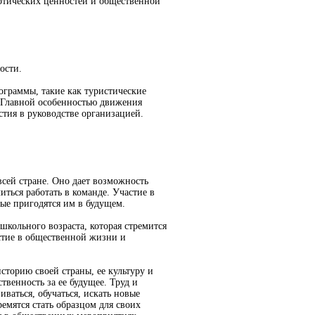
отических ценностей и общественной
ости.
ограммы, такие как туристические
. Главной особенностью движения
стия в руководстве организацией.
сей стране. Оно дает возможность
ться работать в команде. Участие в
ые пригодятся им в будущем.
кольного возраста, которая стремится
астие в общественной жизни и
торию своей страны, ее культуру и
твенность за ее будущее. Труд и
ваться, обучаться, искать новые
ремятся стать образцом для своих