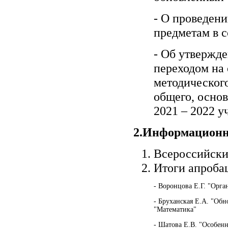
- О проведен
предметам в 
- Об утвержде
переходом на
методическог
общего, основ
2021 – 2022 у
2.Информационн
Всероссийски
Итоги апроба
- Воронцова Е.Г. "Орг
- Бруханская Е.А. "Об
"Математика"
- Шатова Е.В. "Особен