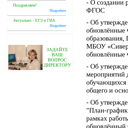
- О создании 
Поздравляем!
ФГОС
Подробнее
Актуально - ЕГЭ и ГИА
- Об утвержд
Подробнее
обновлённые 
образования
,
МБОУ «Сиверс
ЗАДАЙТЕ
обновлённые
ВАШ
ВОПРОС
- Об утвержд
ДИРЕКТОРУ
мероприятий д
обучающихся 
общего и осн
- Об утвержд
"План-график
рамках работ
обновлённый Ф