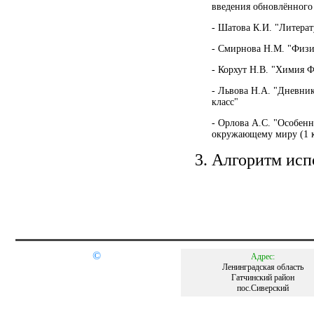
введения обновлённог
- Шатова К.И. "Литера
- Смирнова Н.М. "Физ
- Корхут Н.В. "Химия 
- Львова Н.А. "Дневни
класс"
- Орлова А.С. "Особен
окружающему миру (1 к
Алгоритм исп
©
Адрес:
Ленинградская область
Гатчинский район
пос.Сиверский