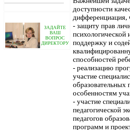
Важнейшей задаче
доступности качес
дифференциация, 
- защиту прав лич
ЗАДАЙТЕ
психологической 
ВАШ
ВОПРОС
поддержку и содей
ДИРЕКТОРУ
квалифицированну
способностей ребе
- реализацию про
участие специали
образовательных 
особенностям уча
- участие специал
педагогической э
педагогов образо
программ и проек