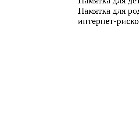
Памятка для де
Памятка для ро
интернет-риско