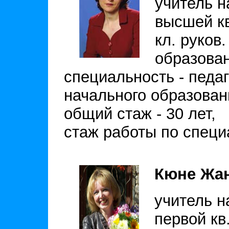
учитель н
высшей кв
кл. руков.
образова
специальность - педаг
начального образован
общий стаж - 30 лет,
стаж работы по специа
Кюне Жан
учитель н
первой кв.