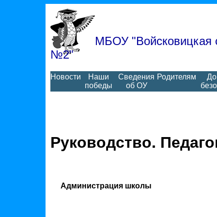
МБОУ "Войсковицкая 
№2"
Новости
Наши
Сведения
Родителям
До
победы
об ОУ
без
Руководство. Педаго
Администрация школы