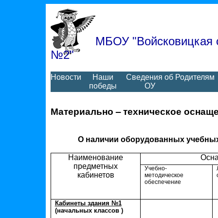
МБОУ "Войсковицкая 
№2"
Новости
Наши
Сведения об
Родителям
победы
ОУ
Материально – техническое оснащ
О наличии оборудованных учебных ка
Наименование
Осна
предметных
Учебно-
кабинетов
методическое
обеспечение
Кабинеты здания №1
(начальных классов )