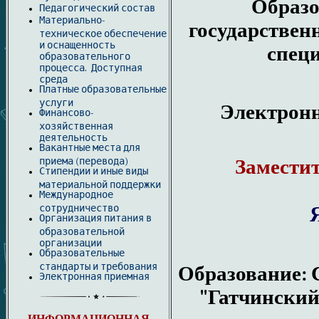
Образо
Педагогический состав
Материально-
государствен
техническое обеспечение
и оснащенность
специ
образовательного
процесса. Доступная
среда
Платные образовательные
услуги
Электронн
Финансово-
хозяйственная
деятельность
Вакантные места для
приема (перевода)
Заместит
Стипендии и иные виды
материальной поддержки
Международное
сотрудничество
Организация питания в
образовательной
организации
Образовательные
стандарты и требования
Образование
:
Электронная приемная
"Гатчинский