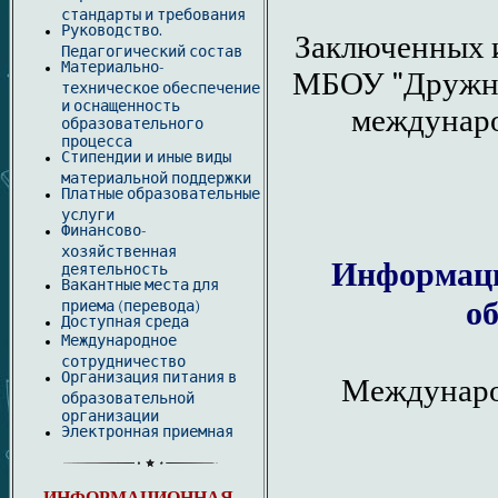
стандарты и требования
Руководство.
Заключенных 
Педагогический состав
Материально-
МБОУ "Дружно
техническое обеспечение
и оснащенность
междунаро
образовательного
процесса
Стипендии и иные виды
материальной поддержки
Платные образовательные
услуги
Финансово-
хозяйственная
Информаци
деятельность
Вакантные места для
о
приема (перевода)
Доступная среда
Международное
сотрудничество
Организация питания в
Междунаро
образовательной
организации
Электронная приемная