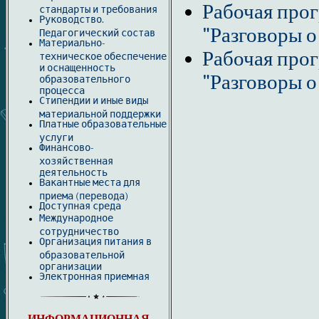
Рабочая про
стандарты и требования
Руководство.
"Разговоры о
Педагогический состав
Материально-
Рабочая про
техническое обеспечение
и оснащенность
"Разговоры о
образовательного
процесса
Стипендии и иные виды
материальной поддержки
Платные образовательные
услуги
Финансово-
хозяйственная
деятельность
Вакантные места для
приема (перевода)
Доступная среда
Международное
сотрудничество
Организация питания в
образовательной
организации
Электронная приемная