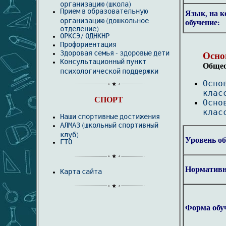
организацию (школа)
Прием в образовательную
Язык, на к
организацию (дошкольное
обучение:
отделение)
ОРКСЭ/ ОДНКНР
Профориентация
Здоровая семья -
здоровые дети
Основ
Консультационный пункт
Общео
психологической поддержки
Осно
клас
СПОРТ
Осно
клас
Наши спортивные достижения
АЛМАЗ (школьный спортивный
клуб)
Уровень об
ГТО
Нормативн
Карта сайта
Форма обу