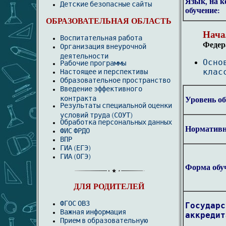
Язык, на к
Детские безопасные сайты
обучение:
ОБРАЗОВАТЕЛЬНАЯ ОБЛАСТЬ
Начал
Воспитательная работа
Федер
Организация внеурочной
деятельности
Осно
Рабочие программы
Настоящее и перспективы
клас
Образовательное пространство
Введение эффективного
контракта
Уровень об
Результаты специальной оценки
условий труда (СОУТ)
Обработка персональных данных
Нормативн
ФИС ФРДО
ВПР
ГИА (ЕГЭ)
ГИА (ОГЭ)
Форма обу
ДЛЯ РОДИТЕЛЕЙ
ФГОС ОВЗ
Государс
Важная информация
аккредит
Прием в образовательную