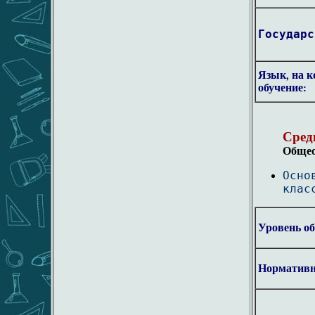
Государс
Язык, на к
обучение:
Средн
Общео
Осно
клас
Уровень об
Нормативн