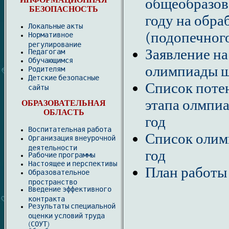
ИНФОРМАЦИОННАЯ
общеобразов
БЕЗОПАСНОСТЬ
году на обра
Локальные акты
(подопечног
Нормативное
регулирование
Заявление на
Педагогам
Обучающимся
олимпиады 
Родителям
Детские безопасные
Список поте
сайты
этапа олмпи
ОБРАЗОВАТЕЛЬНАЯ
ОБЛАСТЬ
год
Воспитательная работа
Список олим
Организация внеурочной
деятельности
год
Рабочие программы
Настоящее и перспективы
План работы
Образовательное
пространство
Введение эффективного
контракта
Результаты специальной
оценки условий труда
(СОУТ)